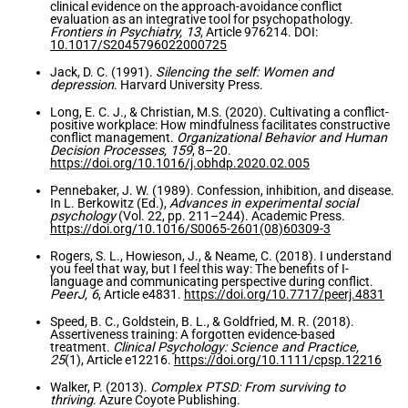
clinical evidence on the approach-avoidance conflict
evaluation as an integrative tool for psychopathology.
Frontiers in Psychiatry, 13
, Article 976214. DOI:
10.1017/S2045796022000725
Jack, D. C. (1991).
Silencing the self: Women and
depression
. Harvard University Press.
Long, E. C. J., & Christian, M.S. (2020). Cultivating a conflict-
positive workplace: How mindfulness facilitates constructive
conflict management.
Organizational Behavior and Human
Decision Processes, 159
, 8–20.
https://doi.org/10.1016/j.obhdp.2020.02.005
Pennebaker, J. W. (1989). Confession, inhibition, and disease.
In L. Berkowitz (Ed.),
Advances in experimental social
psychology
(Vol. 22, pp. 211–244). Academic Press.
https://doi.org/10.1016/S0065-2601(08)60309-3
Rogers, S. L., Howieson, J., & Neame, C. (2018). I understand
you feel that way, but I feel this way: The benefits of I-
language and communicating perspective during conflict.
PeerJ, 6
, Article e4831.
https://doi.org/10.7717/peerj.4831
Speed, B. C., Goldstein, B. L., & Goldfried, M. R. (2018).
Assertiveness training: A forgotten evidence-based
treatment.
Clinical Psychology: Science and Practice,
25
(1), Article e12216.
https://doi.org/10.1111/cpsp.12216
Walker, P. (2013).
Complex PTSD: From surviving to
thriving
. Azure Coyote Publishing.