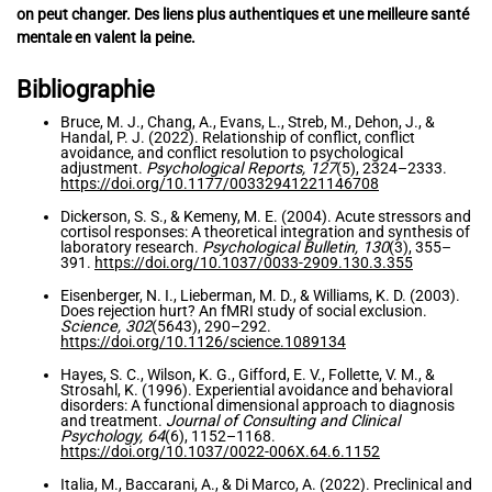
on peut changer. Des liens plus authentiques et une meilleure santé
mentale en valent la peine.
Bibliographie
Bruce, M. J., Chang, A., Evans, L., Streb, M., Dehon, J., &
Handal, P. J. (2022). Relationship of conflict, conflict
avoidance, and conflict resolution to psychological
adjustment.
Psychological Reports, 127
(5), 2324–2333.
https://doi.org/10.1177/00332941221146708
Dickerson, S. S., & Kemeny, M. E. (2004). Acute stressors and
cortisol responses: A theoretical integration and synthesis of
laboratory research.
Psychological Bulletin, 130
(3), 355–
391.
https://doi.org/10.1037/0033-2909.130.3.355
Eisenberger, N. I., Lieberman, M. D., & Williams, K. D. (2003).
Does rejection hurt? An fMRI study of social exclusion.
Science, 302
(5643), 290–292.
https://doi.org/10.1126/science.1089134
Hayes, S. C., Wilson, K. G., Gifford, E. V., Follette, V. M., &
Strosahl, K. (1996). Experiential avoidance and behavioral
disorders: A functional dimensional approach to diagnosis
and treatment.
Journal of Consulting and Clinical
Psychology, 64
(6), 1152–1168.
https://doi.org/10.1037/0022-006X.64.6.1152
Italia, M., Baccarani, A., & Di Marco, A. (2022). Preclinical and