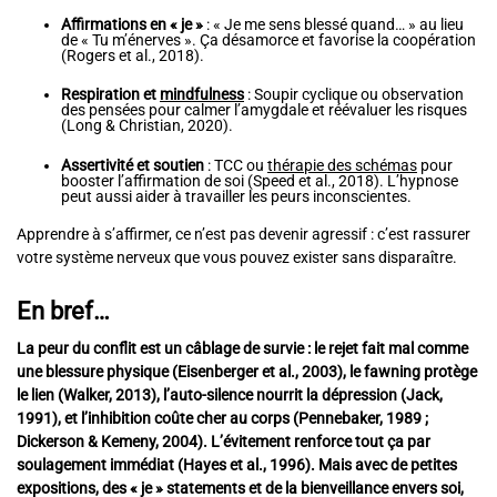
Affirmations en « je »
: « Je me sens blessé quand… » au lieu
de « Tu m’énerves ». Ça désamorce et favorise la coopération
(Rogers et al., 2018).
Respiration et
mindfulness
: Soupir cyclique ou observation
des pensées pour calmer l’amygdale et réévaluer les risques
(Long & Christian, 2020).
Assertivité et soutien
: TCC ou
thérapie des schémas
pour
booster l’affirmation de soi (Speed et al., 2018). L’hypnose
peut aussi aider à travailler les peurs inconscientes.
Apprendre à s’affirmer, ce n’est pas devenir agressif : c’est rassurer
votre système nerveux que vous pouvez exister sans disparaître.
En bref…
La peur du conflit est un câblage de survie : le rejet fait mal comme
une blessure physique (Eisenberger et al., 2003), le fawning protège
le lien (Walker, 2013), l’auto-silence nourrit la dépression (Jack,
1991), et l’inhibition coûte cher au corps (Pennebaker, 1989 ;
Dickerson & Kemeny, 2004). L’évitement renforce tout ça par
soulagement immédiat (Hayes et al., 1996). Mais avec de petites
expositions, des « je » statements et de la bienveillance envers soi,