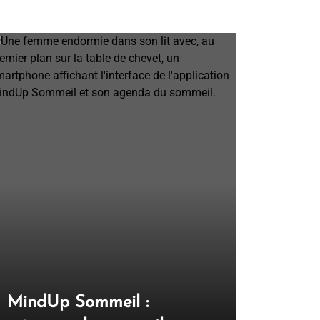
MindUp Sommeil :
Combien