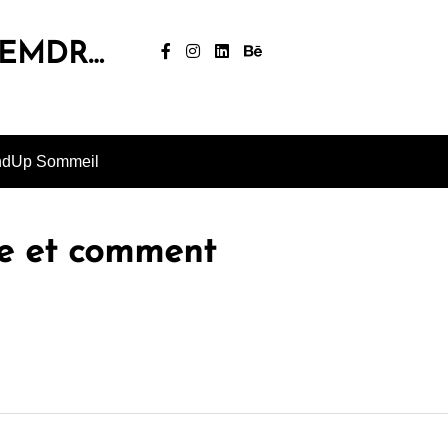
, EMDR…
ndUp Sommeil
ite et comment