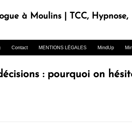
logue à Moulins | TCC, Hypnose
g
Contact
MENTIONS LÉGALES
MindUp
Mi
décisions : pourquoi on hés