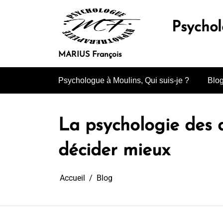
Aller
au
Psycho
contenu
MARIUS François
Psychologue à Moulins, Qui suis-je ?
Blo
La psychologie des 
décider mieux
Accueil
Blog