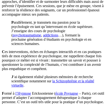
approches, d’identifier et de surmonter leurs difficultés mais aussi de
prévenir l’épuisement. Ces sessions, que je mène en groupe, visent à
renforcer la résilience des soignants, car un professionnel épanoui
accompagne mieux ses patients.
P
arallèlement, je transmets ma passion pour la
psychologie en tant qu’intervenant en école supérieure.
J’enseigne des cours de psychologie
(
psychotraumatisme
,
addictions
…), formant la
prochaine génération d’étudiants en psychologie et en
sciences humaines.
C
es interventions, riches en échanges interactifs et en cas pratiques
tirés de mon expérience de psychologue, me rappellent chaque fois
pourquoi ce métier est si vivant : transmettre un savoir et pousser à
questionner la complexité de l’humain, c’est contribuer à un avenir
plus empathique et compétent.
J
‘ai également réalisé plusieurs mémoires de recherche
scientifique notamment sur
la Schizophrénie et la réalité
virtuelle
.
F
ormé à
l’Hypnose
Ericksonienne (
école Psynapse
– Paris), cet outil
permet d’adapter l’accompagnement thérapeutique à chaque
personne. C’est un outil très utile pour la pratique d’un psychologue.