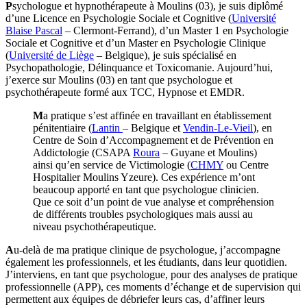
P
sychologue et hypnothérapeute à Moulins (03), je suis diplômé
d’une Licence en Psychologie Sociale et Cognitive (
Université
Blaise Pascal
– Clermont-Ferrand), d’un Master 1 en Psychologie
Sociale et Cognitive et d’un Master en Psychologie Clinique
(
Université de Liège
– Belgique), je suis spécialisé en
Psychopathologie, Délinquance et Toxicomanie. Aujourd’hui,
j’exerce sur Moulins (03) en tant que psychologue et
psychothérapeute formé aux TCC, Hypnose et EMDR.
M
a pratique s’est affinée en travaillant en établissement
pénitentiaire (
Lantin
– Belgique et
Vendin-Le-Vieil
), en
Centre de Soin d’Accompagnement et de Prévention en
Addictologie (CSAPA
Roura
– Guyane et Moulins)
ainsi qu’en service de Victimologie (
CHMY
ou Centre
Hospitalier Moulins Yzeure). Ces expérience m’ont
beaucoup apporté en tant que psychologue clinicien.
Que ce soit d’un point de vue analyse et compréhension
de différents troubles psychologiques mais aussi au
niveau psychothérapeutique.
A
u-delà de ma pratique clinique de psychologue, j’accompagne
également les professionnels, et les étudiants, dans leur quotidien.
J’interviens, en tant que psychologue, pour des analyses de pratique
professionnelle (APP), ces moments d’échange et de supervision qui
permettent aux équipes de débriefer leurs cas, d’affiner leurs