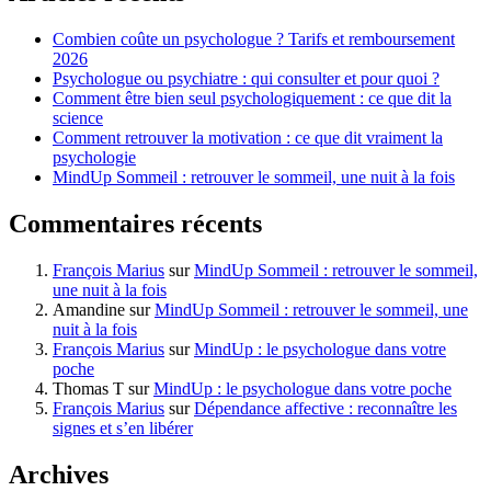
Combien coûte un psychologue ? Tarifs et remboursement
2026
Psychologue ou psychiatre : qui consulter et pour quoi ?
Comment être bien seul psychologiquement : ce que dit la
science
Comment retrouver la motivation : ce que dit vraiment la
psychologie
MindUp Sommeil : retrouver le sommeil, une nuit à la fois
Commentaires récents
François Marius
sur
MindUp Sommeil : retrouver le sommeil,
une nuit à la fois
Amandine
sur
MindUp Sommeil : retrouver le sommeil, une
nuit à la fois
François Marius
sur
MindUp : le psychologue dans votre
poche
Thomas T
sur
MindUp : le psychologue dans votre poche
François Marius
sur
Dépendance affective : reconnaître les
signes et s’en libérer
Archives