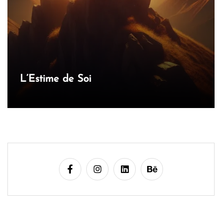
a
r
t
i
c
L’Estime de Soi
l
e