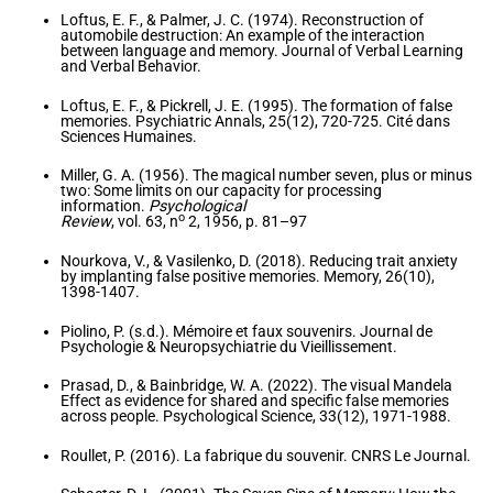
Loftus, E. F., & Palmer, J. C. (1974). Reconstruction of
automobile destruction: An example of the interaction
between language and memory. Journal of Verbal Learning
and Verbal Behavior.
Loftus, E. F., & Pickrell, J. E. (1995). The formation of false
memories. Psychiatric Annals, 25(12), 720-725. Cité dans
Sciences Humaines.
Miller, G. A. (1956). The magical number seven, plus or minus
two: Some limits on our capacity for processing
information.
Psychological
o
Review
, vol. 63, n
2,‎ 1956, p. 81–97
Nourkova, V., & Vasilenko, D. (2018). Reducing trait anxiety
by implanting false positive memories. Memory, 26(10),
1398-1407.
Piolino, P. (s.d.). Mémoire et faux souvenirs. Journal de
Psychologie & Neuropsychiatrie du Vieillissement.
Prasad, D., & Bainbridge, W. A. (2022). The visual Mandela
Effect as evidence for shared and specific false memories
across people. Psychological Science, 33(12), 1971-1988.
Roullet, P. (2016). La fabrique du souvenir. CNRS Le Journal.