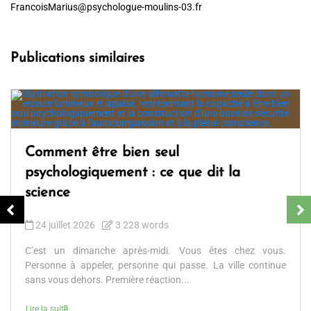
FrancoisMarius@psychologue-moulins-03.fr
Publications similaires
Comment être bien seul
psychologiquement : ce que dit la
science
24 juillet 2026
3 228 words
C’est un dimanche après-midi. Vous êtes chez vous.
Personne à appeler, personne qui passe. La ville continue
sans vous dehors. Première réaction...
Lire la suite