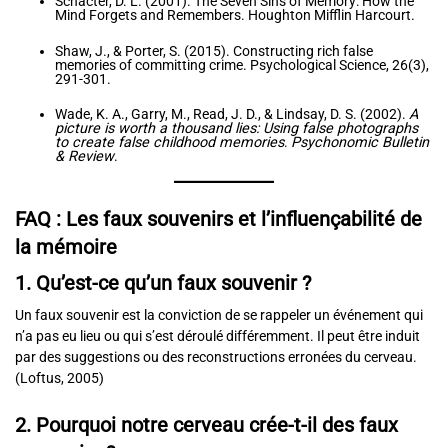
Schacter, D. L. (2001). The Seven Sins of Memory: How the
Mind Forgets and Remembers. Houghton Mifflin Harcourt.
Shaw, J., & Porter, S. (2015). Constructing rich false
memories of committing crime. Psychological Science, 26(3),
291-301.
Wade, K. A., Garry, M., Read, J. D., & Lindsay, D. S. (2002).
A
picture is worth a thousand lies: Using false photographs
to create false childhood memories
.
Psychonomic Bulletin
& Review
.
FAQ : Les faux souvenirs et l’influençabilité de
la mémoire
1. Qu’est-ce qu’un faux souvenir ?
Un faux souvenir est la conviction de se rappeler un événement qui
n’a pas eu lieu ou qui s’est déroulé différemment. Il peut être induit
par des suggestions ou des reconstructions erronées du cerveau.
(Loftus, 2005)
2. Pourquoi notre cerveau crée-t-il des faux