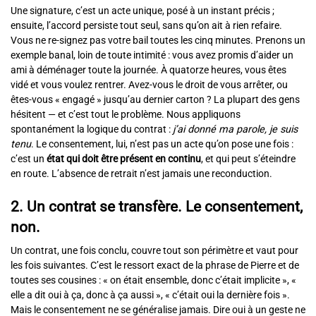
Une signature, c’est un acte unique, posé à un instant précis ;
ensuite, l’accord persiste tout seul, sans qu’on ait à rien refaire.
Vous ne re-signez pas votre bail toutes les cinq minutes. Prenons un
exemple banal, loin de toute intimité : vous avez promis d’aider un
ami à déménager toute la journée. À quatorze heures, vous êtes
vidé et vous voulez rentrer. Avez-vous le droit de vous arrêter, ou
êtes-vous « engagé » jusqu’au dernier carton ? La plupart des gens
hésitent — et c’est tout le problème. Nous appliquons
spontanément la logique du contrat :
j’ai donné ma parole, je suis
tenu
. Le consentement, lui, n’est pas un acte qu’on pose une fois :
c’est un
état qui doit être présent en continu
, et qui peut s’éteindre
en route. L’absence de retrait n’est jamais une reconduction.
2. Un contrat se transfère. Le consentement,
non.
Un contrat, une fois conclu, couvre tout son périmètre et vaut pour
les fois suivantes. C’est le ressort exact de la phrase de Pierre et de
toutes ses cousines : « on était ensemble, donc c’était implicite », «
elle a dit oui à ça, donc à ça aussi », « c’était oui la dernière fois ».
Mais le consentement ne se généralise jamais. Dire oui à un geste ne