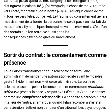
La honte, plutôt que la colère.
Tangney et ses collègues (2007)
distinguent la culpabilité (« j’ai
fait
quelque chose de mal », tournée
vers l’acte, réparatrice) de la honte («
je suis
quelque chose de mal
», tournée vers l’être, corrosive). Le trauma du consentement génère
massivement de la honte : la personne ne se dit pas « on m’a fait du
mal », mais « il y a quelque chose qui ne va pas chez moi ». C’est l’un
des nœuds que l’on retrouve aussi dans les
conséquences psychologiques du harcèlement
.
Sortir du contrat : le consentement comme
présence
Faut-il alors transformer chaque rencontre en formulaire
administratif, demander une autorisation écrite avant le moindre
geste ? Évidemment non — et ce serait invivable. La sortie est
ailleurs : cesser de penser le consentement comme une
procédure
défensive
(cocher la case, « ne pas avoir d’ennuis ») pour le penser
comme une
compétence relationnelle
. La capacité à percevoir l’état
intérieur de l’autre, à remarquer quand l’élan retombe, à s’arrêter
par attention réelle et non par peur d’un tribunal. Les psychologues