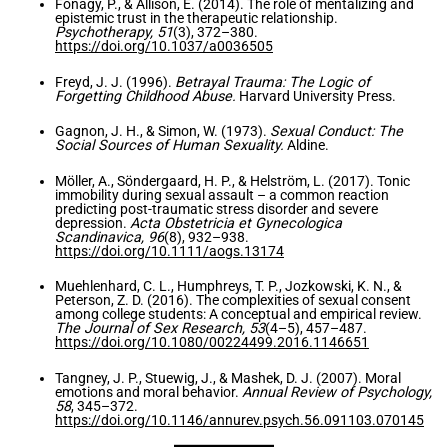
Fonagy, P., & Allison, E. (2014). The role of mentalizing and
epistemic trust in the therapeutic relationship.
Psychotherapy, 51
(3), 372–380.
https://doi.org/10.1037/a0036505
Freyd, J. J. (1996).
Betrayal Trauma: The Logic of
Forgetting Childhood Abuse.
Harvard University Press.
Gagnon, J. H., & Simon, W. (1973).
Sexual Conduct: The
Social Sources of Human Sexuality.
Aldine.
Möller, A., Söndergaard, H. P., & Helström, L. (2017). Tonic
immobility during sexual assault – a common reaction
predicting post-traumatic stress disorder and severe
depression.
Acta Obstetricia et Gynecologica
Scandinavica, 96
(8), 932–938.
https://doi.org/10.1111/aogs.13174
Muehlenhard, C. L., Humphreys, T. P., Jozkowski, K. N., &
Peterson, Z. D. (2016). The complexities of sexual consent
among college students: A conceptual and empirical review.
The Journal of Sex Research, 53
(4–5), 457–487.
https://doi.org/10.1080/00224499.2016.1146651
Tangney, J. P., Stuewig, J., & Mashek, D. J. (2007). Moral
emotions and moral behavior.
Annual Review of Psychology,
58
, 345–372.
https://doi.org/10.1146/annurev.psych.56.091103.070145