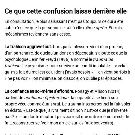
Ce que cette confusion laisse derrière elle
En consultation, le plus saisissant n’est pas toujours ce qui a été
subi : c’est ce que la personne se fait à elle-même
après
. Et trois
mécanismes reviennent sans cesse.
La trahison aggrave tout.
Lorsque la blessure vient d’un proche,
d’un partenaire, de quelqu’un dont on dépendait, s’ajoute ce que la
psychologue Jennifer Freyd (1996) a nommé le
trauma de
trahison
. Le psychisme, pour survivre au conflit insoluble — « celui
qui m’a fait du mal est celui dont j’avais besoin » — en vient parfois à
« ne pas voir » : on minimise, on dissocie, on oublie par épisodes.
La confiance en soi-même s’effondre.
Fonagy et Allison (2014)
parlent de
confiance épistémique
: la capacité à se fier à son
propre vécu comme étant vrai. Le trauma interpersonnel la fait voler
en éclats. « Est-ce que j’ai vraiment dit non ? Est-ce que je n’invente
pas ? » — un doute d’autant plus corrosif que notre mémoire est, de
fait, reconstructive (voir mon article sur
les faux souvenirs
).