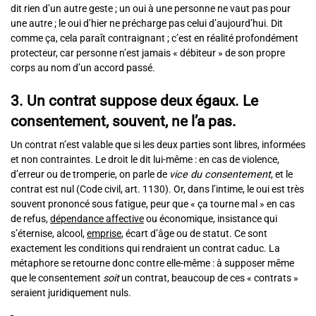
dit rien d’un autre geste ; un oui à une personne ne vaut pas pour
une autre ; le oui d’hier ne précharge pas celui d’aujourd’hui. Dit
comme ça, cela paraît contraignant ; c’est en réalité profondément
protecteur, car personne n’est jamais « débiteur » de son propre
corps au nom d’un accord passé.
3. Un contrat suppose deux égaux. Le
consentement, souvent, ne l’a pas.
Un contrat n’est valable que si les deux parties sont libres, informées
et non contraintes. Le droit le dit lui-même : en cas de violence,
d’erreur ou de tromperie, on parle de
vice du consentement
, et le
contrat est nul (Code civil, art. 1130). Or, dans l’intime, le oui est très
souvent prononcé sous fatigue, peur que « ça tourne mal » en cas
de refus,
dépendance affective
ou économique, insistance qui
s’éternise, alcool,
emprise
, écart d’âge ou de statut. Ce sont
exactement les conditions qui rendraient un contrat caduc. La
métaphore se retourne donc contre elle-même : à supposer même
que le consentement
soit
un contrat, beaucoup de ces « contrats »
seraient juridiquement nuls.