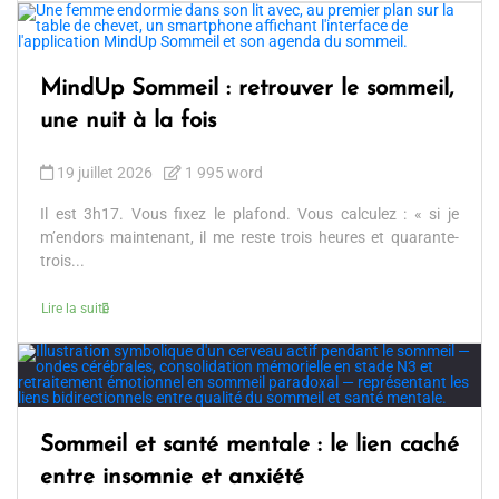
MindUp Sommeil : retrouver le sommeil,
une nuit à la fois
19 juillet 2026
1 995 word
Il est 3h17. Vous fixez le plafond. Vous calculez : « si je
m’endors maintenant, il me reste trois heures et quarante-
trois...
Lire la suite
Sommeil et santé mentale : le lien caché
entre insomnie et anxiété