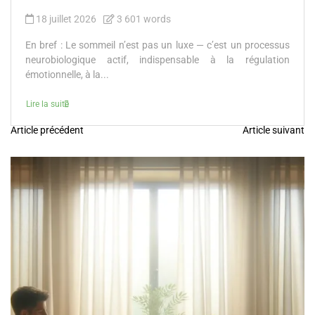
18 juillet 2026
3 601 words
En bref : Le sommeil n’est pas un luxe — c’est un processus
neurobiologique actif, indispensable à la régulation
émotionnelle, à la...
Lire la suite
Article précédent
Article suivant
N
a
v
i
g
a
t
i
o