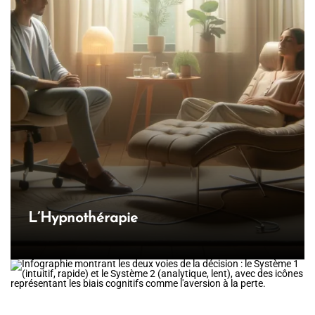
n
d
e
l
’
a
r
t
i
c
L’Hypnothérapie
l
e