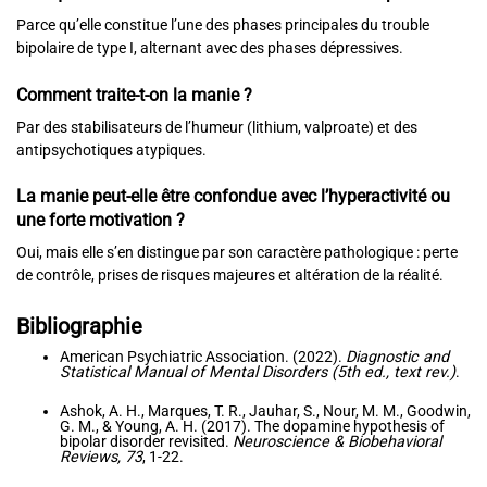
Parce qu’elle constitue l’une des phases principales du trouble
bipolaire de type I, alternant avec des phases dépressives.
Comment traite-t-on la manie ?
Par des stabilisateurs de l’humeur (lithium, valproate) et des
antipsychotiques atypiques.
La manie peut-elle être confondue avec l’hyperactivité ou
une forte motivation ?
Oui, mais elle s’en distingue par son caractère pathologique : perte
de contrôle, prises de risques majeures et altération de la réalité.
Bibliographie
American Psychiatric Association. (2022).
Diagnostic and
Statistical Manual of Mental Disorders (5th ed., text rev.)
.
Ashok, A. H., Marques, T. R., Jauhar, S., Nour, M. M., Goodwin,
G. M., & Young, A. H. (2017). The dopamine hypothesis of
bipolar disorder revisited.
Neuroscience & Biobehavioral
Reviews, 73
, 1-22.