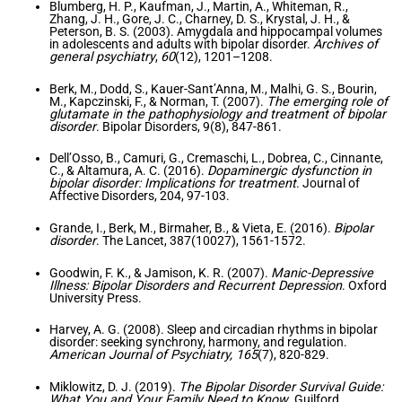
Blumberg, H. P., Kaufman, J., Martin, A., Whiteman, R.,
Zhang, J. H., Gore, J. C., Charney, D. S., Krystal, J. H., &
Peterson, B. S. (2003). Amygdala and hippocampal volumes
in adolescents and adults with bipolar disorder.
Archives of
general psychiatry
,
60
(12), 1201–1208.
Berk, M., Dodd, S., Kauer-Sant’Anna, M., Malhi, G. S., Bourin,
M., Kapczinski, F., & Norman, T. (2007).
The emerging role of
glutamate in the pathophysiology and treatment of bipolar
disorder
. Bipolar Disorders, 9(8), 847-861.
Dell’Osso, B., Camuri, G., Cremaschi, L., Dobrea, C., Cinnante,
C., & Altamura, A. C. (2016).
Dopaminergic dysfunction in
bipolar disorder: Implications for treatment
. Journal of
Affective Disorders, 204, 97-103.
Grande, I., Berk, M., Birmaher, B., & Vieta, E. (2016).
Bipolar
disorder
. The Lancet, 387(10027), 1561-1572.
Goodwin, F. K., & Jamison, K. R. (2007).
Manic-Depressive
Illness: Bipolar Disorders and Recurrent Depression
. Oxford
University Press.
Harvey, A. G. (2008). Sleep and circadian rhythms in bipolar
disorder: seeking synchrony, harmony, and regulation.
American Journal of Psychiatry, 165
(7), 820-829.
Miklowitz, D. J. (2019).
The Bipolar Disorder Survival Guide:
What You and Your Family Need to Know
. Guilford