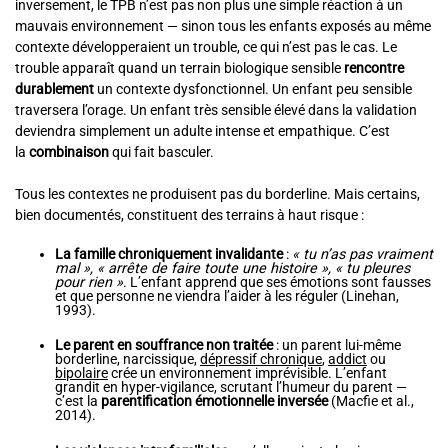
inversement, le TPB n’est pas non plus une simple réaction à un
mauvais environnement — sinon tous les enfants exposés au même
contexte développeraient un trouble, ce qui n’est pas le cas. Le
trouble apparaît quand un terrain biologique sensible
rencontre
durablement
un contexte dysfonctionnel. Un enfant peu sensible
traversera l’orage. Un enfant très sensible élevé dans la validation
deviendra simplement un adulte intense et empathique. C’est
la
combinaison
qui fait basculer.
Tous les contextes ne produisent pas du borderline. Mais certains,
bien documentés, constituent des terrains à haut risque :
La famille chroniquement invalidante
:
« tu n’as pas vraiment
mal », « arrête de faire toute une histoire », « tu pleures
pour rien »
. L’enfant apprend que ses émotions sont fausses
et que personne ne viendra l’aider à les réguler (Linehan,
1993).
Le parent en souffrance non traitée
: un parent lui-même
borderline, narcissique,
dépressif chronique
,
addict
ou
bipolaire
crée un environnement imprévisible. L’enfant
grandit en hyper-vigilance, scrutant l’humeur du parent —
c’est la
parentification émotionnelle inversée
(Macfie et al.,
2014).