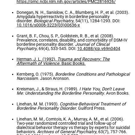
https://pmc.ncbi.nlm.nih.gov/articles/PMC2816926/
Donegan, N. H., Sanislow, C. A., Blumberg, H. P., et al. (2003).
Amygdala hyperreactivity in borderline personality
disorder.
Biological Psychiatry
, 54(11), 1284-1293. DOI:
10.1016/s0006-3223(03)00636-x
Grant, B. F., Chou, S. P., Goldstein, R. B., et al. (2008).
Prevalence, correlates, disability, and comorbidity of DSM-IV
borderline personality disorder.
Journal of Clinical
Psychiatry
, 69(4), 533-545. DOI:
10.4088/jcp.v69n0404
Herman, J. L. (1992).
Trauma and Recovery: The
Aftermath of Violence
. Basic Books.
Kernberg, O. (1975).
Borderline Conditions and Pathological
Narcissism
. Jason Aronson.
Kreisman, J., & Straus, H. (1989).
I Hate You, Don’t Leave
Me: Understanding the Borderline Personality
. Avon Books.
Linehan, M. M. (1993).
Cognitive-Behavioral Treatment of
Borderline Personality Disorder
. Guilford Press.
Linehan, M. M., Comtois, K. A., Murray, A. M., et al. (2006).
Two-year randomized controlled trial and follow-up of
dialectical behavior therapy vs therapy by experts for suicidal
behaviors.
Archives of General Psychiatry
, 63(7), 757-766.