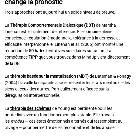
changé le pronostic
Trois approches ont aujourd’hui un solide niveau de preuve.
La
Thérapie Comportementale Dialectique (DBT)
de Marsha
Linehan est le traitement de référence. Elle combine pleine
conscience, régulation émotionnelle, tolérance à la détresse et
efficacité interpersonnelle. Linehan et al. (2006) ont montré une
réduction de
50 %
des tentatives suicidaires sur un an. La
compétence
TIPP
que vous trouvez dans
MindUp
vient directement
de la DBT.
La
thérapie basée sur la mentalisation (MBT)
de Bateman & Fonagy
(2004) travaille la capacité à se représenter les états mentaux — les
siens et ceux des autres. Particulièrement efficace sur la
dérégulation interpersonnelle.
La
thérapie des schémas
de Young est pertinente pour les
borderline avec un fonctionnement plus stable. Elle travaille
les
modes
— ces états émotionnels alternés qui ressemblent au
clivage — pour permettre de les reconnaître et de les apaiser.