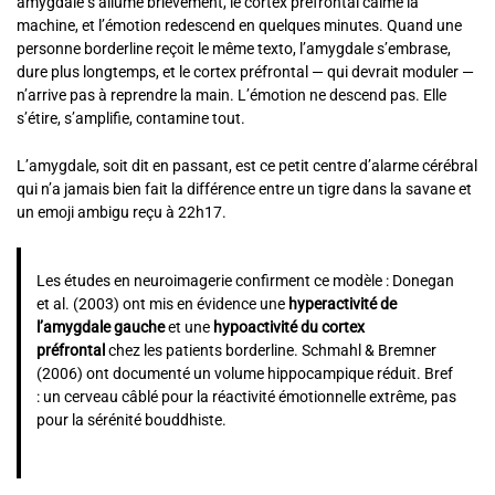
amygdale s’allume brièvement, le cortex préfrontal calme la
machine, et l’émotion redescend en quelques minutes. Quand une
personne borderline reçoit le même texto, l’amygdale s’embrase,
dure plus longtemps, et le cortex préfrontal — qui devrait moduler —
n’arrive pas à reprendre la main. L’émotion ne descend pas. Elle
s’étire, s’amplifie, contamine tout.
L’amygdale, soit dit en passant, est ce petit centre d’alarme cérébral
qui n’a jamais bien fait la différence entre un tigre dans la savane et
un emoji ambigu reçu à 22h17.
Les études en neuroimagerie confirment ce modèle : Donegan
et al. (2003) ont mis en évidence une
hyperactivité de
l’amygdale gauche
et une
hypoactivité du cortex
préfrontal
chez les patients borderline. Schmahl & Bremner
(2006) ont documenté un volume hippocampique réduit. Bref
: un cerveau câblé pour la réactivité émotionnelle extrême, pas
pour la sérénité bouddhiste.