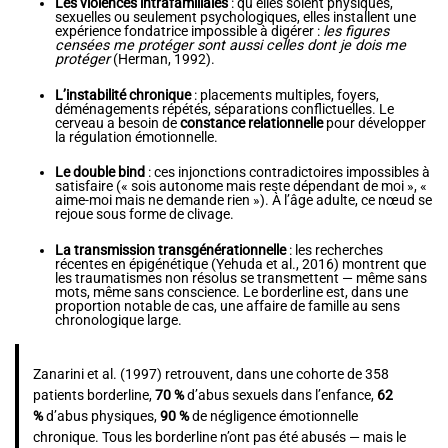
Les violences intrafamiliales
: qu’elles soient physiques,
sexuelles ou seulement psychologiques, elles installent une
expérience fondatrice impossible à digérer :
les figures
censées me protéger sont aussi celles dont je dois me
protéger
(Herman, 1992).
L’instabilité chronique
: placements multiples, foyers,
déménagements répétés, séparations conflictuelles. Le
cerveau a besoin de
constance relationnelle
pour développer
la régulation émotionnelle.
Le double bind
: ces injonctions contradictoires impossibles à
satisfaire (« sois autonome mais reste dépendant de moi », «
aime-moi mais ne demande rien »). À l’âge adulte, ce nœud se
rejoue sous forme de clivage.
La transmission transgénérationnelle
: les recherches
récentes en épigénétique (Yehuda et al., 2016) montrent que
les traumatismes non résolus se transmettent — même sans
mots, même sans conscience. Le borderline est, dans une
proportion notable de cas, une affaire de famille au sens
chronologique large.
Zanarini et al. (1997) retrouvent, dans une cohorte de 358
patients borderline,
70 %
d’abus sexuels dans l’enfance,
62
%
d’abus physiques,
90 %
de négligence émotionnelle
chronique. Tous les borderline n’ont pas été abusés — mais le