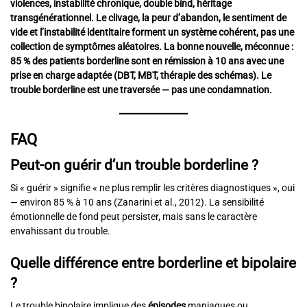
violences, instabilité chronique, double bind, héritage
transgénérationnel. Le clivage, la peur d’abandon, le sentiment de
vide et l’instabilité identitaire forment un système cohérent, pas une
collection de symptômes aléatoires. La bonne nouvelle, méconnue :
85 % des patients borderline sont en rémission à 10 ans avec une
prise en charge adaptée (DBT, MBT, thérapie des schémas). Le
trouble borderline est une traversée — pas une condamnation.
FAQ
Peut-on guérir d’un trouble borderline ?
Si « guérir » signifie « ne plus remplir les critères diagnostiques », oui
— environ 85 % à 10 ans (Zanarini et al., 2012). La sensibilité
émotionnelle de fond peut persister, mais sans le caractère
envahissant du trouble.
Quelle différence entre borderline et bipolaire
?
Le
trouble bipolaire
implique des
épisodes
maniaques ou