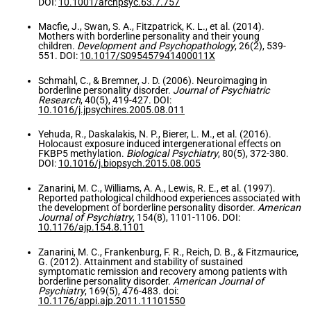
DOI:
10.1001/archpsyc.63.7.757
Macfie, J., Swan, S. A., Fitzpatrick, K. L., et al. (2014).
Mothers with borderline personality and their young
children.
Development and Psychopathology
, 26(2), 539-
551. DOI:
10.1017/S095457941400011X
Schmahl, C., & Bremner, J. D. (2006). Neuroimaging in
borderline personality disorder.
Journal of Psychiatric
Research
, 40(5), 419-427. DOI:
10.1016/j.jpsychires.2005.08.011
Yehuda, R., Daskalakis, N. P., Bierer, L. M., et al. (2016).
Holocaust exposure induced intergenerational effects on
FKBP5 methylation.
Biological Psychiatry
, 80(5), 372-380.
DOI:
10.1016/j.biopsych.2015.08.005
Zanarini, M. C., Williams, A. A., Lewis, R. E., et al. (1997).
Reported pathological childhood experiences associated with
the development of borderline personality disorder.
American
Journal of Psychiatry
, 154(8), 1101-1106. DOI:
10.1176/ajp.154.8.1101
Zanarini, M. C., Frankenburg, F. R., Reich, D. B., & Fitzmaurice,
G. (2012). Attainment and stability of sustained
symptomatic remission and recovery among patients with
borderline personality disorder.
American Journal of
Psychiatry
, 169(5), 476-483. doi:
10.1176/appi.ajp.2011.11101550