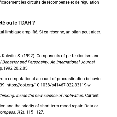
cacement les circuits de récompense et de régulation
été ou le TDAH ?
tal-limbique amplifié. Si ça résonne, un bilan peut aider.
 L., & Koledin, S. (1992). Components of perfectionism and
l Behavior and Personality: An International Journal,
bp.1992.20.2.85
neuro-computational account of procrastination behavior.
639.
https://doi.org/10.1038/s41467-022-33119-w
thinking: Inside the new science of motivation
. Current.
ation and the priority of short-term mood repair: Data or
Compass, 7
(2), 115–127.