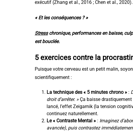
exécutif (Zhang et al., 2016 ; Chen et al., 2020).
« Et les conséquences ? »
Stress
chronique, performances en baisse, culpa
est bouclée.
5 exercices contre la procrasti
Puisque votre cerveau est un petit malin, soyon
scientifiquement :
La technique des « 5 minutes chrono »
:
D
droit d’arrêter. »
Ça baisse drastiquement 
lancé, l’effet Zeigarnik (la tension cognit
continuez naturellement.
Le « Contraste Mental »
:
Imaginez d’abord
avancée), puis contrastez immédiatement a