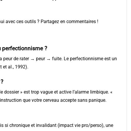
hui avec ces outils ? Partagez en commentaires !
au perfectionnisme ?
n a peur de rater → peur → fuite. Le perfectionnisme est un
 et al., 1992).
 ?
le dossier » est trop vague et active l’alarme limbique. «
ne instruction que votre cerveau accepte sans panique.
s si chronique et invalidant (impact vie pro/perso), une