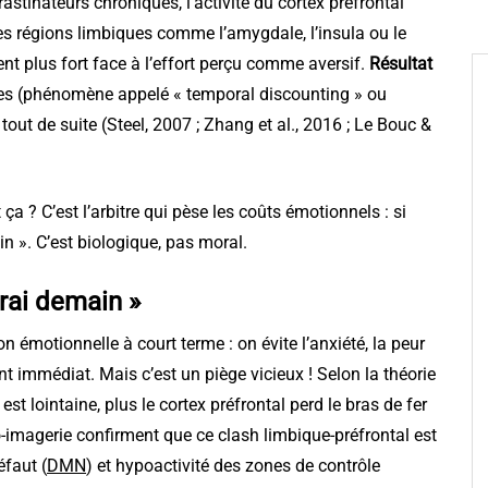
stinateurs chroniques, l’activité du cortex préfrontal
des régions limbiques comme l’amygdale, l’insula ou le
vent plus fort face à l’effort perçu comme aversif.
Résultat
es (phénomène appelé « temporal discounting » ou
 tout de suite (Steel, 2007 ; Zhang et al., 2016 ; Le Bouc &
 ça ? C’est l’arbitre qui pèse les coûts émotionnels : si
ain ». C’est biologique, pas moral.
erai demain »
n émotionnelle à court terme : on évite l’anxiété, la peur
nt immédiat. Mais c’est un piège vicieux ! Selon la théorie
est lointaine, plus le cortex préfrontal perd le bras de fer
-imagerie confirment que ce clash limbique-préfrontal est
éfaut (
DMN
) et hypoactivité des zones de contrôle