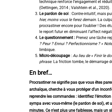
technique renforce l’engagement et réduit l
(Oettingen, 2014 ; Valshtein et al., 2020).
Le pardon de soi
: Contre-intuitif, mais pu
hier, moins vous le ferez demain
. La culp
procrastiner encore pour l’oublier ! Des é
le report futur en diminuant l’affect néga
Le questionnement :
Prenez une tâche re
? Peur ? Ennui ? Perfectionnisme ? » Note
limbique.
Micro-découpage
:
Au lieu de « Finir le d
phrase
. La friction tombe, le démarrage d
En bref…
Procrastiner ne signifie pas que vous êtes pare
archaïque, cherche à vous protéger d’un inconf
reprendre les commandes : identifiez l’émotion 
sympa avec vous-même (le pardon de soi), et u
minutes. Ce n’est plus une faiblesse, mais un s