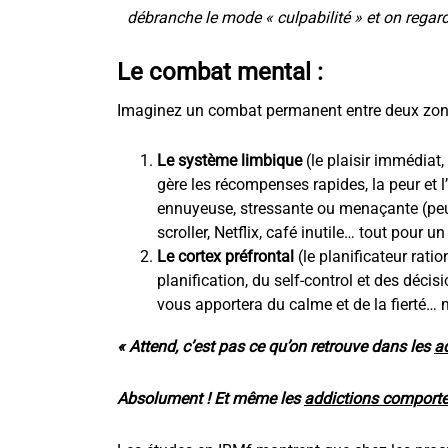
débranche le mode « culpabilité » et on regar
Le combat mental :
Imaginez un combat permanent entre deux zone
Le système limbique
(le plaisir immédiat, 
gère les récompenses rapides, la peur et 
ennuyeuse, stressante ou menaçante (peu
scroller, Netflix, café inutile… tout pour
Le cortex préfrontal
(le planificateur ratio
planification, du self-control et des décis
vous apportera du calme et de la fierté… m
« Attend, c’est pas ce qu’on retrouve dans les
a
Absolument ! Et même les
addictions comport