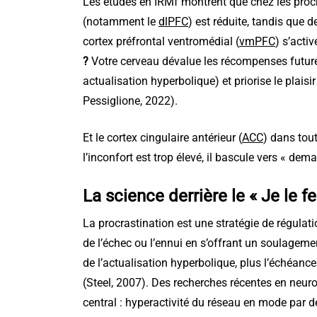
Les études en IRMf montrent que chez les procra
(notamment le
dlPFC
) est réduite, tandis que 
cortex préfrontal ventromédial (
vmPFC
) s’acti
?
Votre cerveau dévalue les récompenses futur
actualisation hyperbolique) et priorise le plaisir
Pessiglione, 2022).
Et le cortex cingulaire antérieur (
ACC
) dans tout
l’inconfort est trop élevé, il bascule vers « dem
La science derrière le « Je le f
La procrastination est une stratégie de régulatio
de l’échec ou l’ennui en s’offrant un soulageme
de l’actualisation hyperbolique, plus l’échéance 
(Steel, 2007). Des recherches récentes en neuro
central : hyperactivité du réseau en mode par d