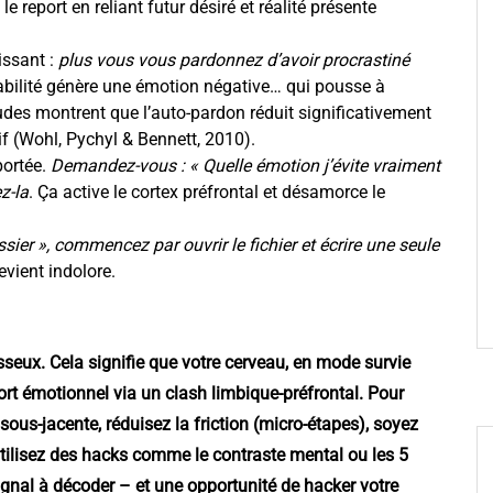
e report en reliant futur désiré et réalité présente
issant :
plus vous vous pardonnez d’avoir procrastiné
abilité génère une émotion négative… qui pousse à
tudes montrent que l’auto-pardon réduit significativement
tif (Wohl, Pychyl & Bennett, 2010).
portée.
Demandez-vous : « Quelle émotion j’évite vraiment
z-la
. Ça active le cortex préfrontal et désamorce le
ossier », commencez par ouvrir le fichier et écrire une seule
evient indolore.
sseux. Cela signifie que votre cerveau, en mode survie
ort émotionnel via un clash limbique-préfrontal. Pour
sous-jacente, réduisez la friction (micro-étapes), soyez
tilisez des hacks comme le contraste mental ou les 5
ignal à décoder – et une opportunité de hacker votre