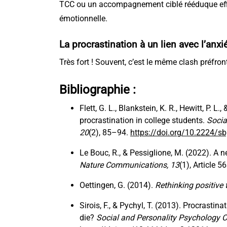
TCC ou un accompagnement ciblé rééduque effi
émotionnelle.
La procrastination à un
lien avec l’anxi
Très fort ! Souvent, c’est le même clash préfron
Bibliographie :
Flett, G. L., Blankstein, K. R., Hewitt, P.
procrastination in college students.
Socia
20
(2), 85–94.
https://doi.org/10.2224/s
Le Bouc, R., & Pessiglione, M. (2022). A 
Nature Communications, 13
(1), Article 5
Oettingen, G. (2014).
Rethinking positive 
Sirois, F., & Pychyl, T. (2013). Procrastin
die?
Social and Personality Psychology 