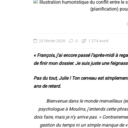
23 février 2026
0
1 274 word
« François, j’ai encore passé l’après-midi à reg
de finir mon dossier. Je suis juste une feignasse
Pas du tout, Julie ! Ton cerveau est simplement
ans de retard.
Bienvenue dans le monde merveilleux (et
psychologue à Moulins, j’entends cette phrase
dois faire, mais je n’y arrive pas. » Contrairem
gestion du temps ni un simple manque de vo
Les Biais cognitifs