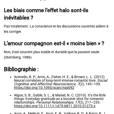
Les biais comme l’effet halo sont-ils
inévitables ?
Pas totalement. La conscience et les discussions ouvertes aident à
les corriger.
L’amour compagnon est-il « moins bien » ?
Non, il est souvent plus stable et durable que la passion seule
(Sternberg, 1986).
Bibliographie
:
Acevedo, B. P., Aron, A., Fisher, H. E., & Brown, L. L. (2012).
Neural correlates of long-term intense romantic love.
Social
Cognitive and Affective Neuroscience, 7
(2), 145–159.
https://doi.org/10.1093/scan/nsq092
Algoe, S. B., Gable, S. L., & Maisel, N. C. (2010). It’s the little
things: Everyday gratitude as a booster shot for romantic
relationships.
Personal Relationships, 17
(2), 217–233.
https://doi.org/10.1111/j.1475-6811.2010.01273.x
Aron, A., Melinat, E., Aron, E. N., Vallone, R. D., & Bator, R. J.