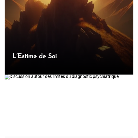
’
a
r
t
i
c
L’Estime de Soi
l
e