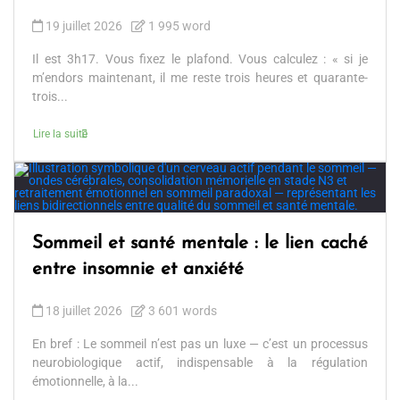
19 juillet 2026
1 995 word
Il est 3h17. Vous fixez le plafond. Vous calculez : « si je
m’endors maintenant, il me reste trois heures et quarante-
trois...
Lire la suite
Sommeil et santé mentale : le lien caché
entre insomnie et anxiété
18 juillet 2026
3 601 words
En bref : Le sommeil n’est pas un luxe — c’est un processus
neurobiologique actif, indispensable à la régulation
émotionnelle, à la...