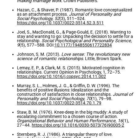
making marriage work
. Crown Publishers.
Hazan, C., & Shaver, P. (1987). Romantic love conceptualized
as an attachment process.
Journal of Personality and
Social Psychology, 52
(3), 511–524.
https://doi.org/10.1037/0022-3514.52.3.511
Joel, S., MacDonald, G., & Page-Gould, E. (2018). Wanting to
stay and wanting to go: Unpacking the decision to settle for a
relationship.
Social Psychological and Personality Science,
9
(5), 577–588. DOI:
10.1177/1948550617722834
Johnson, S. M. (2013).
Love sense: The revolutionary new
science of romantic relationships
. Little, Brown Spark.
Lemay, E. P., & Clark, M. S. (2015). Motivated cognition in
relationships. Current Opinion in Psychology, 1, 72–75.
https://doi.org/10.1016/j.copsyc.2014.11.002
Murray, S. L., Holmes, J. G., & Griffin, D. W. (1996). The
benefits of positive illusions: Idealization and the
construction of satisfaction in close relationships.
Journal of
Personality and Social Psychology, 70
(1), 79–98.
https://doi.org/10.1037/0022-3514.70.1.79
Staw, B. M. (1976). Knee-deep in the big muddy: A study of
escalating commitment to a chosen course of action.
Organizational Behavior and Human Performance, 16
(1),
27–44.
https://doi.org/10.1016/0030-5073(76)90005-2
Sternberg, R. J. (1986). A triangular theory of love.