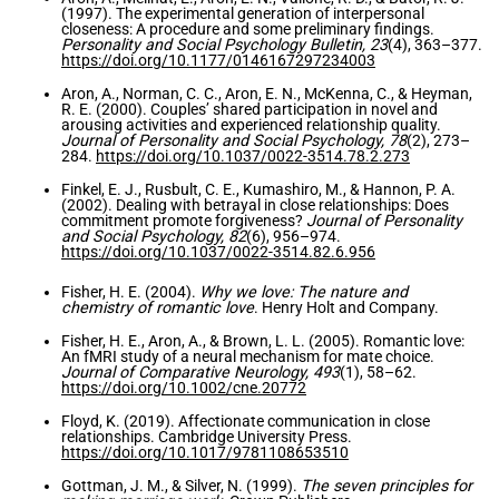
(1997). The experimental generation of interpersonal
closeness: A procedure and some preliminary findings.
Personality and Social Psychology Bulletin, 23
(4), 363–377.
https://doi.org/10.1177/0146167297234003
Aron, A., Norman, C. C., Aron, E. N., McKenna, C., & Heyman,
R. E. (2000). Couples’ shared participation in novel and
arousing activities and experienced relationship quality.
Journal of Personality and Social Psychology, 78
(2), 273–
284.
https://doi.org/10.1037/0022-3514.78.2.273
Finkel, E. J., Rusbult, C. E., Kumashiro, M., & Hannon, P. A.
(2002). Dealing with betrayal in close relationships: Does
commitment promote forgiveness?
Journal of Personality
and Social Psychology, 82
(6), 956–974.
https://doi.org/10.1037/0022-3514.82.6.956
Fisher, H. E. (2004).
Why we love: The nature and
chemistry of romantic love
. Henry Holt and Company.
Fisher, H. E., Aron, A., & Brown, L. L. (2005). Romantic love:
An fMRI study of a neural mechanism for mate choice.
Journal of Comparative Neurology, 493
(1), 58–62.
https://doi.org/10.1002/cne.20772
Floyd, K. (2019). Affectionate communication in close
relationships. Cambridge University Press.
https://doi.org/10.1017/9781108653510
Gottman, J. M., & Silver, N. (1999).
The seven principles for