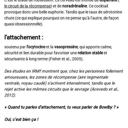
C’est le stade de l’obsession. Le cerveau est inondé de
dopamine
(
le circuit de la récompense
) et de
noradrénaline
. Ce cocktail
provoque donc une belle euphorie. Tandis que le taux de sérotonine
chute (ce qui explique pourquoi on ne pense qu’à l’autre, de façon
quasi obsessionnelle).
l’
attachement :
soutenu par
l’ocytocine
et la
vasopressine
, qui apporte calme,
sécurité et lien durable pour favoriser une
relation stable
et
sécurisante à long terme (Fisher et al., 2005).
Des études en IRMf montrent que, chez les personnes follement
amoureuses, les zones de récompense (aire tegmentale
ventrale, noyau caudé) s’activent intensément, tandis que le
rejet active les mêmes circuits que le sevrage (Acevedo et al.,
2012).
« Quand tu parles d’attachement, tu veux parler de Bowlby ? »
Oui, c’est bien ça !