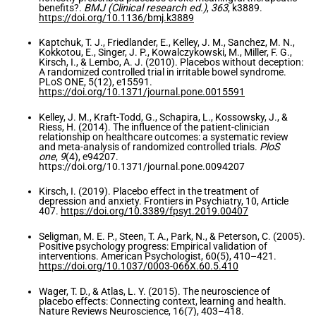
benefits?.
BMJ (Clinical research ed.)
,
363
, k3889.
https://doi.org/10.1136/bmj.k3889
Kaptchuk, T. J., Friedlander, E., Kelley, J. M., Sanchez, M. N.,
Kokkotou, E., Singer, J. P., Kowalczykowski, M., Miller, F. G.,
Kirsch, I., & Lembo, A. J. (2010). Placebos without deception:
A randomized controlled trial in irritable bowel syndrome.
PLoS ONE, 5(12), e15591.
https://doi.org/10.1371/journal.pone.0015591
Kelley, J. M., Kraft-Todd, G., Schapira, L., Kossowsky, J., &
Riess, H. (2014). The influence of the patient-clinician
relationship on healthcare outcomes: a systematic review
and meta-analysis of randomized controlled trials.
PloS
one
,
9
(4), e94207.
https://doi.org/10.1371/journal.pone.0094207
Kirsch, I. (2019). Placebo effect in the treatment of
depression and anxiety. Frontiers in Psychiatry, 10, Article
407.
https://doi.org/10.3389/fpsyt.2019.00407
Seligman, M. E. P., Steen, T. A., Park, N., & Peterson, C. (2005).
Positive psychology progress: Empirical validation of
interventions. American Psychologist, 60(5), 410–421.
https://doi.org/10.1037/0003-066X.60.5.410
Wager, T. D., & Atlas, L. Y. (2015). The neuroscience of
placebo effects: Connecting context, learning and health.
Nature Reviews Neuroscience, 16(7), 403–418.