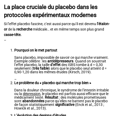
La place cruciale du placebo dans les
protocoles expérimentaux modernes
Si l’effet placebo fascine, c’est aussi parce qu’il est devenu
l’étalon-
or
de la
recherche
médicale… et en même temps son plus grand
casse-tête.
–
Pourquoi on le met partout
Sans placebo, impossible de savoir ce qui marche vraiment.
Exemple célèbre : les
antidépresseurs
. Quand on soustrait
l’effet placebo, la taille
d’effet
des ISRS tombe à d = 0,30
seulement (
très faible
) alors que le placebo seul atteint d =
0,90-1,20 dans les mêmes études (Kirsch, 2019).
–
Le problème du « placebo qui marche trop bien »
Dans la douleur chronique, le syndrome de l’intestin irritable
ou la
dépression
, le placebo est parfois aussi efficace que le
médicament testé.
Résultat
: des molécules prometteuses
sont
abandonnées
parce qu’elles ne battent pas le placebo
de façon statistiquement
significative
(Enck et al., 2013 ;
Howick et al., 2013).
L’évolution des designs d’études