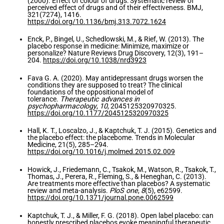
(2000). Effect of colour of drugs: Systematic review of
perceived effect of drugs and of their effectiveness. BMJ,
321(7274), 1416.
https://doi.org/10.1136/bmj.313.7072.1624
Enck, P., Bingel, U., Schedlowski, M., & Rief, W. (2013). The
placebo response in medicine: Minimize, maximize or
personalize? Nature Reviews Drug Discovery, 12(3), 191–
204.
https://doi.org/10.1038/nrd3923
Fava G. A. (2020). May antidepressant drugs worsen the
conditions they are supposed to treat? The clinical
foundations of the oppositional model of
tolerance.
Therapeutic advances in
psychopharmacology
,
10
, 2045125320970325.
https://doi.org/10.1177/2045125320970325
Hall, K. T., Loscalzo, J., & Kaptchuk, T. J. (2015). Genetics and
the placebo effect: the placebome. Trends in Molecular
Medicine, 21(5), 285–294.
https://doi.org/10.1016/j.molmed.2015.02.009
Howick, J., Friedemann, C., Tsakok, M., Watson, R., Tsakok, T.,
Thomas, J., Perera, R., Fleming, S., & Heneghan, C. (2013).
Are treatments more effective than placebos? A systematic
review and meta-analysis.
PloS one
,
8
(5), e62599.
https://doi.org/10.1371/journal.pone.0062599
Kaptchuk, T. J., & Miller, F. G. (2018). Open label placebo: can
honestly prescribed placebos evoke meaningful therapeutic