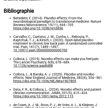
Bibliographie
Benedetti, F. (2014). Placebo effects: From the
neurobiological paradigm to translational medicine. Nature
Reviews Neuroscience, 15(11), 694–705.
https://doi.org/10.1038/nrn3836
Carvalho, C., Caetano, J. M., Cunha, L., Rebouta, P.,
Kaptchuk, T. J., & Kirsch, I. (2020). Open-label placebo
treatment in chronic low back pain: A randomized controlled
trial. Pain, 161(7), 1489–1497.
10.1097/j.pain.0000000000000700
Colloca, L. (2019). Nocebo effects can make you feel pain.
The Lancet Psychiatry, 6(8), 678–689.
10.1126/science.aap8488
Colloca, L., & Barsky, A. J. (2020). Placebo and nocebo
effects. New England Journal of Medicine, 382(6), 554–561.
https://doi.org/10.1056/NEJMra1907805
Data, F. R., & Colloca, L. (2024). Nocebo effects and patient-
clinician communication. JAMA, 331(5), 415–424.
https://doi.org/10.1001/jama.2012.115
de Craen, A. J. M., Roos, P. J., de Vries, A. L., & Kleijnen, J.