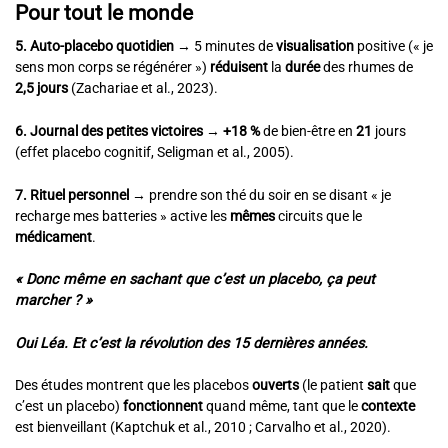
Pour tout le monde
5. Auto-placebo quotidien
→ 5 minutes de
visualisation
positive (« je
sens mon corps se régénérer »)
réduisent
la
durée
des rhumes de
2,5 jours
(Zachariae et al., 2023).
6. Journal des petites victoires
→
+18 %
de bien-être en
21
jours
(effet placebo cognitif, Seligman et al., 2005).
7. Rituel personnel
→ prendre son thé du soir en se disant « je
recharge mes batteries » active les
mêmes
circuits que le
médicament
.
« Donc même en sachant que c’est un placebo, ça peut
marcher ? »
Oui Léa. Et c’est la révolution des 15 dernières années.
Des études montrent que les placebos
ouverts
(le patient
sait
que
c’est un placebo)
fonctionnent
quand même, tant que le
contexte
est bienveillant (Kaptchuk et al., 2010 ; Carvalho et al., 2020).