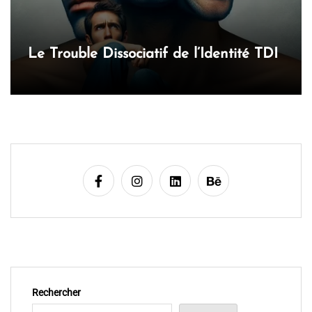
t
i
c
l
e
Rechercher