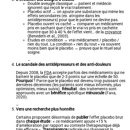
Double aveugle classique → patient et médecin
ignorent qui reçoit le vrai traitement.
Placebo actif → on ajoute une substance qui mime les
effets secondaires (ex. atropine dans les
antidépresseurs) pour que le patient ne devine pas.
Placebo ouvert vs caché → comparer un médicament
pris en sachant que c’est le vrai vs pris en cachette
montre que 30 à 40 % de l’effet vient… de la
croyance
(Benedetti et al., 2003).
Études en condition → vrai médicament / placebo /
rien du tout. La condition « rien du tout » va souvent
moins bien que le placebo → preuve que le rituel seul
soigne.
–
Le scandale des antidépresseurs et des anti-douleurs
Depuis 2008, la
FDA
accepte parfois des médicaments qui ne
battent le placebo que de 2-3 points sur une échelle de 50.
Pourquoi
? Parce que le placebo est devenu trop puissant ces
dernières décennies (les patients sont mieux informés, plus
optimistes, mieux suivis).
Résultat
: des traitements sont
approuvés avec un
bénéfice
spécifique
minuscule
(Fava,
2020).
–
Vers une recherche plus honnête
Certains proposent désormais de
publier
l’effet placebo brut
dans
chaque étude
: « ce médicament ajoute +15 %
d’amélioration par rapport au contexte thérapeutique déjà
très efficace ».
Transparence
radicale qui changerait la