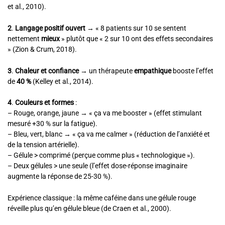
et al., 2010).
2
.
Langage positif ouvert
→ « 8 patients sur 10 se sentent
nettement
mieux
» plutôt que « 2 sur 10 ont des effets secondaires
» (Zion & Crum, 2018).
3
.
Chaleur et confiance
→ un thérapeute
empathique
booste l’effet
de
40 %
(Kelley et al., 2014).
4
.
Couleurs et formes
:
– Rouge, orange, jaune → « ça va me booster » (effet stimulant
mesuré +30 % sur la fatigue).
– Bleu, vert, blanc → « ça va me calmer » (réduction de l’anxiété et
de la tension artérielle).
– Gélule > comprimé (perçue comme plus « technologique »).
– Deux gélules > une seule (l’effet dose-réponse imaginaire
augmente la réponse de 25-30 %).
Expérience classique : la même caféine dans une gélule rouge
réveille plus qu’en gélule bleue (de Craen et al., 2000).