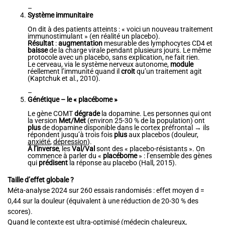
–
Système immunitaire
On dit à des patients atteints : « voici un nouveau traitement
immunostimulant » (en réalité un placebo).
Résultat
:
augmentation
mesurable des lymphocytes CD4 et
baisse
de la charge virale pendant plusieurs jours. Le même
protocole avec un placebo, sans explication, ne fait rien.
Le cerveau, via le système nerveux autonome,
module
réellement l’immunité quand il
croit
qu’un traitement agit
(Kaptchuk et al., 2010).
–
Génétique – le « placébome »
Le gène COMT
dégrade
la dopamine. Les personnes qui ont
la version
Met/Met
(environ 25-30 % de la population) ont
plus
de dopamine disponible dans le cortex préfrontal → ils
répondent jusqu’à trois fois
plus
aux placebos (douleur,
anxiété
,
dépression
).
À l’inverse
, les
Val/Val
sont des « placebo-résistants ». On
commence à parler du «
placébome
» : l’ensemble des gènes
qui
prédisent
la réponse au placebo (Hall, 2015).
Taille d’effet globale ?
Méta-analyse 2024 sur 260 essais randomisés : effet moyen d =
0,44 sur la douleur (équivalent à une réduction de 20-30 % des
scores).
Quand le contexte est ultra-optimisé (médecin chaleureux,