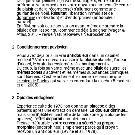
Dès que vous
pensez
« ça va me soulager », votre cortex
préfrontal ventromédian et votre noyau accumbens (le centre
du plaisir et de la récompense) s’allument comme une
guirlande de Noël.
Résultat
: libération immédiate de
dopamine
(motivation) et d’endorphines (antidouleur
naturel).
En IRM, on voit cette activation avant même de prendre la
pilule : c’est l’espoir qui commence déjà à soigner (Wager &
Atlas, 2015 – revue Nature Reviews Neuroscience).
–
Conditionnement pavlovien
Vous avez déjà pris un vrai
antidouleur
dans un cabinet
médical ? Votre cerveau a associé la
blouse
blanche, l’odeur
d’alcool, le bruit du tensiomètre à «
soulagement
».
Du coup, la fois suivante, même avec une
pilule
de sucre, les
mêmes zones
s’activent et les mêmes substances chimiques
sont libérées. C’est exactement le même mécanisme que
le chien de Pavlov
qui salive en entendant la cloche (Benedetti
et al., 2005).
–
Opioïdes endogènes
Expérience culte de 1978 : on donne un
placebo
à des
patients après une extraction dentaire.
La douleur diminue
…
mais si on
injecte
en cachette de la naloxone (qui bloque les
opiacés),
l’effet disparaît
complètement.
Preuve irréfutable :
votre cerveau a sécrété sa propre
morphine
(endorphines) simplement parce qu’il croyait
recevoir un antidouleur (Levine et al., 1978).