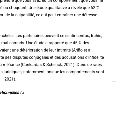
apprendre que vous avez eu un comportement que vous ne
é ou choquant. Une étude qualitative a révélé que 62 %
u de la culpabilité, ce qui peut entraîner une détresse
.
ouchées. Les partenaires peuvent se sentir confus, trahis,
t mal compris. Une étude a rapporté que 45 % des
ent une détérioration de leur intimité (Ariño et al.,
é des disputes conjugales et des accusations d’infidélité
 la méfiance (Cankardas & Schenck, 2021). Dans de rares
ns juridiques, notamment lorsque les comportements sont
l., 2021).
tionnelles ! »