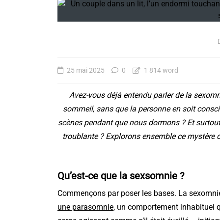
25 mai 2025
0
1 814 word
Avez-vous déjà entendu parler de la sexomn
sommeil, sans que la personne en soit conscie
scènes pendant que nous dormons ? Et surtout
troublante ? Explorons ensemble ce mystère d
Crise d’angoisse, crise
panique : votre corps 
Qu’est-ce que la sexsomnie ?
pas en train de mouri
Commençons par poser les bases. La sexomnie,
(même si c’est ce qu’il
une parasomnie
, un comportement inhabituel 
croit)