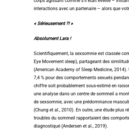
corps agissant comme s’il était éveillé – initia
interactions avec un partenaire – alors que votr
« Sérieusement ?! »
Absolument Lara !
Scientifiquement, la sexsomnie est classée 
Eye Movement sleep), partageant des similitud
(American Academy of Sleep Medicine, 2014). U
7,4 % pour des comportements sexuels pendant 
chiffre soit probablement sous-estimé en raison 
une analyse dans un centre de sommeil a mont
de sexsomnie, avec une prédominance masculi
(Chung et al., 2010). En outre, une étude plus 
troubles du sommeil rapportaient des comport
diagnostiqué (Andersen et al., 2019).