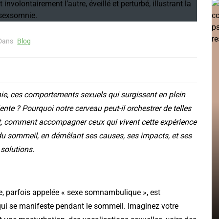
Dans
Blog
ie, ces comportements sexuels qui surgissent en plein
nte ? Pourquoi notre cerveau peut-il orchestrer de telles
, comment accompagner ceux qui vivent cette expérience
u sommeil, en démêlant ses causes, ses impacts, et ses
 de
solutions.
n’est
r
Comment retrouver la
 parfois appelée « sexe somnambulique », est
motivation : ce que dit
qui se manifeste pendant le sommeil. Imaginez votre
vraiment la psychologie