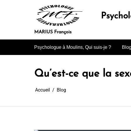
Aller
au
Psycho
contenu
MARIUS François
Psychologue à Moulins, Qui suis-je ?
Blo
Qu’est-ce que la se
Accueil
Blog