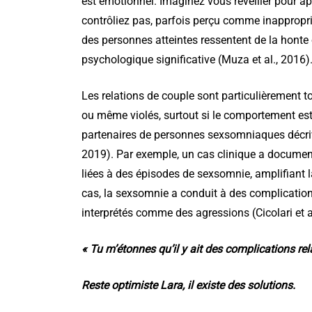
est émotionnel. Imaginez vous réveiller pour 
contrôliez pas, parfois perçu comme inappropri
des personnes atteintes ressentent de la honte o
psychologique significative (Muza et al., 2016)
Les relations de couple sont particulièrement t
ou même violés, surtout si le comportement es
partenaires de personnes sexsomniaques décrivai
2019). Par exemple, un cas clinique a document
liées à des épisodes de sexsomnie, amplifiant
cas, la sexsomnie a conduit à des complicatio
interprétés comme des agressions (Cicolari et a
« Tu m’étonnes qu’il y ait des complications rela
Reste optimiste Lara, il existe des solutions.