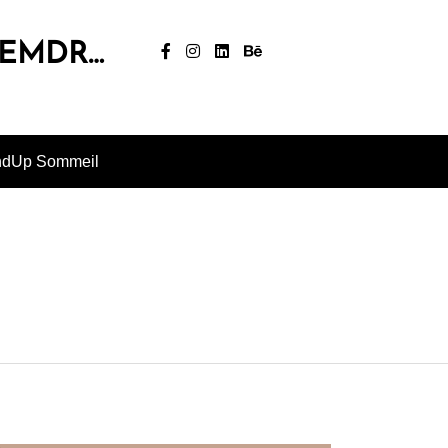
, EMDR…
ndUp Sommeil