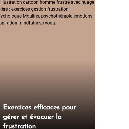
Exercices efficaces pour
Gestion 
gérer et évacuer la
pourquoi
frustration
suffit ja