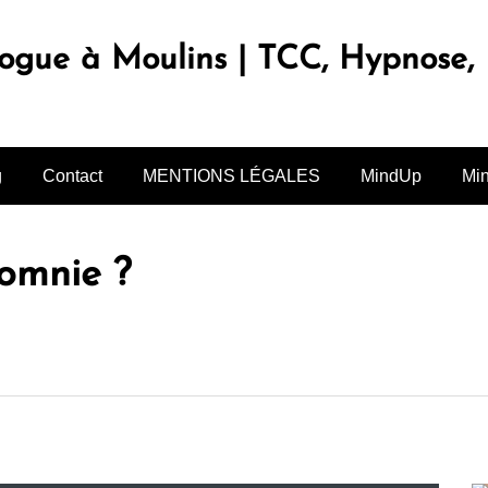
logue à Moulins | TCC, Hypnose
g
Contact
MENTIONS LÉGALES
MindUp
Mi
xomnie ?