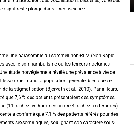
nt une masturbation, des vocalisations sexuelles, voire des
e esprit reste plongé dans l’inconscience.
comme une parasomnie du sommeil non-REM (Non Rapid
es avec le somnambulisme ou les terreurs nocturnes
ne étude norvégienne a révélé une prévalence à vie de
le sommeil dans la population générale, bien que ce
de la stigmatisation (Bjorvatn et al., 2010). Par ailleurs,
ré que 7,6 % des patients présentaient des symptômes
ne (11 % chez les hommes contre 4 % chez les femmes)
récente a confirmé que 7,1 % des patients référés pour des
ements sexsomniaques, soulignant son caractère sous-