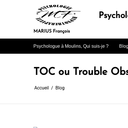
Aller
au
Psycho
contenu
MARIUS François
Psychologue à Moulins, Qui suis-je ?
Blo
TOC ou Trouble Obs
Accueil
Blog