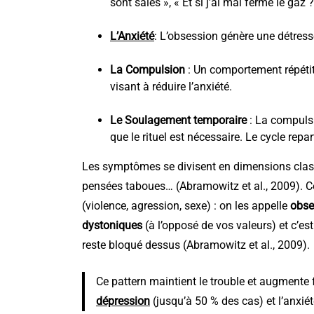
sont sales », « Et si j’ai mal fermé le gaz ?
L’Anxiété
: L’obsession génère une détress
La Compulsion
: Un comportement répétiti
visant à réduire l’anxiété.
Le Soulagement temporaire
: La compulsi
que le rituel est nécessaire. Le cycle repar
Les symptômes se divisent en dimensions class
pensées taboues… (Abramowitz et al., 2009). Ce
(violence, agression, sexe) : on les appelle
obse
dystoniques
(à l’opposé de vos valeurs) et c’e
reste bloqué dessus (Abramowitz et al., 2009).
Ce pattern maintient le trouble et augmente
dépression
(jusqu’à 50 % des cas) et l’anxiété