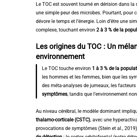
Le TOC est souvent tourné en dérision dans la 
une simple peur des microbes. Pourtant, pour cel
dévore le temps et l’énergie. Loin d’être une s
complexe, touchant environ
2 à 3 % de la popu
Les origines du TOC : Un mélan
environnement
Le TOC touche environ
1 à 3 % de la popula
les hommes et les femmes, bien que les sympt
des méta-analyses de jumeaux, les facteurs
symptômes
, tandis que l’environnement n
Au niveau cérébral, le modèle dominant impli
thalamo-corticale (CSTC)
, avec une hyperactiva
provocations de symptômes (Stein et al., 2019
de détection
: le cortex orbitofrontal (notre dét