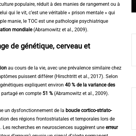
culture populaire, réduit à des manies de rangement ou à
ui qui le vit, c’est une véritable « prison mentale » qui
imple manie, le TOC est une pathologie psychiatrique
lation mondiale
(Abramowitz et al., 2009).
ge de génétique, cerveau et
tion
au cours de la vie, avec une prévalence similaire chez
ômes puissent différer (Hirschtritt et al., 2017). Selon
 génétiques expliquent environ
40 % de la variance des
on partagé en compte
51 %
(Abramowitz et al., 2009).
que un dysfonctionnement de la
boucle cortico-striato-
tion des régions frontostriatales et temporales lors de
). Les recherches en neurosciences suggèrent une
erreur
ecteur d’erreurs) envoie un signal d’alerte permanent,